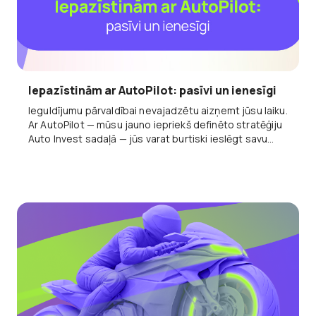
Iepazīstinām ar AutoPilot: pasīvi un ienesīgi
Ieguldījumu pārvaldībai nevajadzētu aizņemt jūsu laiku.
Ar AutoPilot — mūsu jauno iepriekš definēto stratēģiju
Auto Invest sadaļā — jūs varat burtiski ieslēgt savu
portfeli autopilotā.