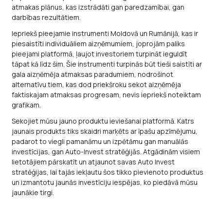
atmakas plānus, kas izstrādāti gan paredzamībai, gan
darbības rezultātiem.
Iepriekš pieejamie instrumenti Moldovā un Rumānijā, kas ir
piesaistīti individuāliem aizņēmumiem, joprojām paliks
pieejami platformā, ļaujot investoriem turpināt ieguldīt
tāpat kā līdz šim. Šie instrumenti turpinās būt tieši saistīti ar
gala aizņēmēja atmaksas paradumiem, nodrošinot
alternatīvu tiem, kas dod priekšroku sekot aizņēmēja
faktiskajam atmaksas progresam, nevis iepriekš noteiktam
grafikam.
Sekojiet mūsu jauno produktu ieviešanai platformā. Katrs
jaunais produkts tiks skaidri marķēts ar īpašu apzīmējumu,
padarot to viegli pamanāmu un izpētāmu gan manuālās
investīcijas, gan Auto-Invest stratēģijās. Atgādinām visiem
lietotājiem pārskatīt un atjaunot savas Auto Invest
stratēģijas, lai tajās iekļautu šos tikko pievienoto produktus
un izmantotu jaunās investīciju iespējas, ko piedāvā mūsu
jaunākie tirgi.