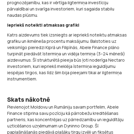
prognozējamību, kas ir vērtīga ilgtermiņa investīciju
pārvaldībai un svarīga investoriem, kuri sagaida stabilu
naudas plūsmu.
Iepriekš noteikti atmaksas grafiki
Katrs aizdevums tiek izsniegts ar iepriekš noteiktu atmaksas
grafiku un ikmēneša procentu maksājumu. Balstoties uz
veiksmīgo pieredzi Kiprā un Filipīnās, Abele Finance plāno
turpināt piedāvāt īstermiņa un vidēja termiņa (3–24 mēneši)
aizdevumus. Šī strukturētā pieeja būs ļoti noderīga Nectaro
investoriem, kuri iepriekš meklēja īstermiņa ieguldījumu
iespējas tirgos, kas līdz šim bija pieejami tikai ar ilgtermiņa
instrumentiem.
Skats nākotnē
Pievienojot Moldovu un Rumāniju savam portfelim, Abele
Finance stiprina savu pozīciju kā pārrobežu kreditēšanas
partneris, kas koncentrējas uz pārredzamību un ieguldītāju
uzticēšanos uzņēmumam un Dyninno Group. Šī
paplašināšanās piedāvā plašāku tirgu izvēli un fiksētus