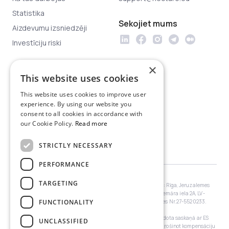
Statistika
Sekojiet mums
Aizdevumu izsniedzēji
Investīciju riski
×
Juridiskā informācija
This website uses cookies
Privātuma politika
This website uses cookies to improve user
Platformas lietošanas
experience. By using our website you
noteikumi
consent to all cookies in accordance with
our Cookie Policy.
Read more
Investoru aizsardzība
Juridiskie dokumenti
STRICTLY NECESSARY
PERFORMANCE
TARGETING
SIA “Nectaro” (reģistrācijas Nr. 40203016025; juridiskā adrese: Rīga, Jeruzalemes
iela 1, LV-1010, Latvija) ir
Latvijas Bankas
(adrese: Rīga, Kr. Valdemāra iela 2A, LV-
FUNCTIONALITY
1050, Latvija) licencēta ieguldījumu brokeru sabiedrība. Licences Nr.27-5520233.
Nectaro ir Valsts ieguldītāju kompensācijas sistēmas, kas izveidota saskaņā ar ES
UNCLASSIFIED
Direktīvu 97/9/EK, dalībnieks. Sistēma aizsargā investorus, nodrošinot kompensāciju