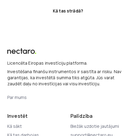
Kā tas strādā?
Licencēta Eiropas investīciju platforma.
Investēšana finanšu instrumentos ir saistīta ar risku. Nav
garantijas, ka investētā summa tiks atgūta. Jūs varat
zaudēt daļu no investīcijas vai visu investīciju.
Par mums
Investēt
Palīdzība
Kā sākt
Biežāk uzdotie jautājumi
Kā tas darbojas
support@nectaro.eu