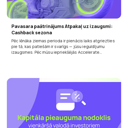
Pavasara paātrinājums Atpakaļ uz izaugsmi:
Cashback sezona
Pēc lēnāka ziemas perioda ir pienācis laiks atgriezties
pie tā, kas patiešām ir svarīgs — jūsu ieguldījumu
izaugsmes. Pēc mūsu iepriekšējās Accelerate
kampaņas panākumiem mēs to atgriežam šajā
pavasarī — atjaunotu, spēcīgāku un ideāli piemērotu
jaunam izaugsmes ciklam. No 7. aprīļa līdz 17. aprīlim
Spring Accelerate kampaņa atalgo investorus, kuri
rīkojas savlaicīgi un saglabā konsekvenci.