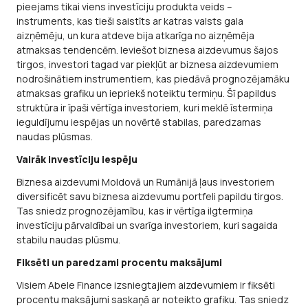
pieejams tikai viens investīciju produkta veids –
instruments, kas tieši saistīts ar katras valsts gala
aizņēmēju, un kura atdeve bija atkarīga no aizņēmēja
atmaksas tendencēm. Ieviešot biznesa aizdevumus šajos
tirgos, investori tagad var piekļūt ar biznesa aizdevumiem
nodrošinātiem instrumentiem, kas piedāvā prognozējamāku
atmaksas grafiku un iepriekš noteiktu termiņu. Šī papildus
struktūra ir īpaši vērtīga investoriem, kuri meklē īstermiņa
ieguldījumu iespējas un novērtē stabilas, paredzamas
naudas plūsmas.
Vairāk investīciju iespēju
Biznesa aizdevumi Moldovā un Rumānijā ļaus investoriem
diversificēt savu biznesa aizdevumu portfeli papildu tirgos.
Tas sniedz prognozējamību, kas ir vērtīga ilgtermiņa
investīciju pārvaldībai un svarīga investoriem, kuri sagaida
stabilu naudas plūsmu.
Fiksēti un paredzami procentu maksājumi
Visiem Abele Finance izsniegtajiem aizdevumiem ir fiksēti
procentu maksājumi saskaņā ar noteikto grafiku. Tas sniedz