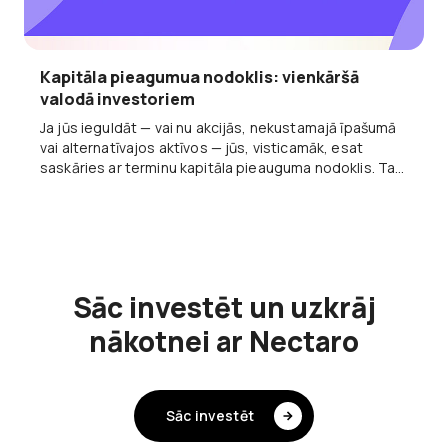
Kapitāla pieagumua nodoklis: vienkāršā
valodā investoriem
Ja jūs ieguldāt — vai nu akcijās, nekustamajā īpašumā
vai alternatīvajos aktīvos — jūs, visticamāk, esat
saskāries ar terminu kapitāla pieauguma nodoklis. Tas
var izklausīties tehniski, taču ideja patiesībā ir ļoti
vienkārša. Apskatīsim to saprotami un investoriem
draudzīgā veidā — un salīdzināsim ar peļņas gūšanu
platformās, piemēram, Nectaro.
Sāc investēt un uzkrāj
nākotnei ar Nectaro
Sāc investēt