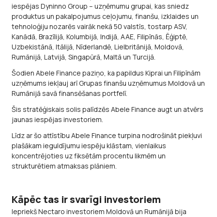
iespējas Dyninno Group – uzņēmumu grupai, kas sniedz
produktus un pakalpojumus ceļojumu, finanšu, izklaides un
tehnoloģiju nozarēs vairāk nekā 50 valstīs, tostarp ASV,
Kanādā, Brazīlijā, Kolumbijā, Indijā, AAE, Filipīnās, Ēģiptē,
Uzbekistānā, Itālijā, Nīderlandē, Lielbritānijā, Moldovā,
Rumānijā, Latvijā, Singapūrā, Maltā un Turcijā.
Šodien Abele Finance paziņo, ka papildus Kiprai un Filipīnām
uzņēmums iekļauj arī Grupas finanšu uzņēmumus Moldovā un
Rumānijā savā finansēšanas portfelī.
Šis stratēģiskais solis palīdzēs Abele Finance augt un atvērs
jaunas iespējas investoriem.
Līdz ar šo attīstību Abele Finance turpina nodrošināt piekļuvi
plašākam ieguldījumu iespēju klāstam, vienlaikus
koncentrējoties uz fiksētām procentu likmēm un
strukturētiem atmaksas plāniem.
Kāpēc tas ir svarīgi investoriem
Iepriekš Nectaro investoriem Moldovā un Rumānijā bija