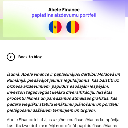
Back to blog
Īsumā: Abele Finance ir paplašinājusi darbību Moldovā un
Rumānijā, piedāvājot jaunus ieguldījumus, kas balstīti uz
biznesa aizdevumiem, papildus esošajām iespējām.
Investori tagad iegūst lielāku diversifikāciju, fiksētas
procentu likmes un paredzamus atmaksas grafikus, kas
padara vieglāku stabilu ienākumu plānošanu un portfeļu
pielāgošanu dažādiem termiņiem un tirgiem.
Abele Finance ir Latvijas uzņēmumu finansēšanas kompānija,
kas tika izveidota ar mērķi nodrošināt papildu finansēšanas