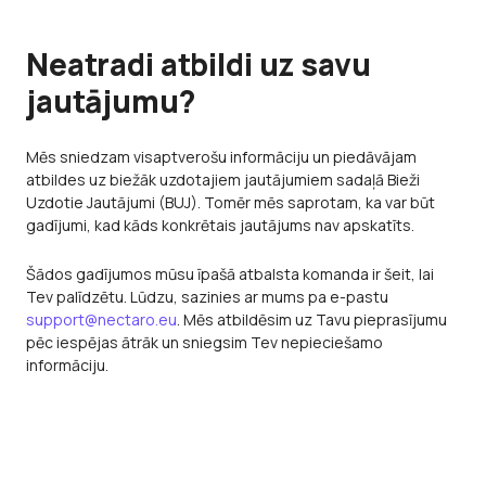
Neatradi atbildi uz savu
jautājumu?
Mēs sniedzam visaptverošu informāciju un piedāvājam
atbildes uz biežāk uzdotajiem jautājumiem sadaļā Bieži
Uzdotie Jautājumi (BUJ). Tomēr mēs saprotam, ka var būt
gadījumi, kad kāds konkrētais jautājums nav apskatīts.
Šādos gadījumos mūsu īpašā atbalsta komanda ir šeit, lai
Tev palīdzētu. Lūdzu, sazinies ar mums pa e-pastu
support@nectaro.eu
. Mēs atbildēsim uz Tavu pieprasījumu
pēc iespējas ātrāk un sniegsim Tev nepieciešamo
informāciju.