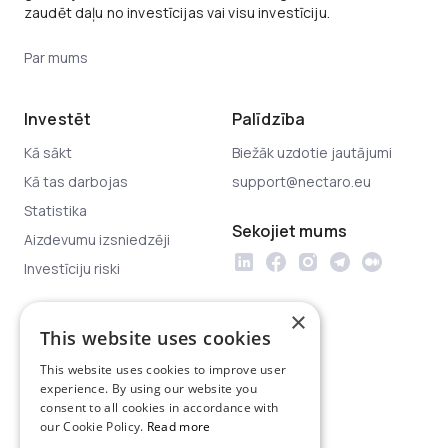
zaudēt daļu no investīcijas vai visu investīciju.
Par mums
Investēt
Palīdzība
Kā sākt
Biežāk uzdotie jautājumi
Kā tas darbojas
support@nectaro.eu
Statistika
Sekojiet mums
Aizdevumu izsniedzēji
Investīciju riski
×
Juridiskā informācija
This website uses cookies
Privātuma politika
This website uses cookies to improve user
Platformas lietošanas
experience. By using our website you
noteikumi
consent to all cookies in accordance with
our Cookie Policy.
Read more
Investoru aizsardzība